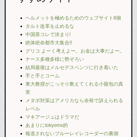
ヘルメットを極めるためのウェブサイト8個
タルト改革を止めるな
中国茶コレで決まり!
絶体絶命都市大集合!!
グリコ よーく考えよー。お金は大事だよー。
ナース多種多様に勢ぞろい
結局最後はメルセデスベンツに行き着いた
手と手とコーム
東大教授がこっそり教えてくれる小籠包の真
実
メタボ対策はアメリカなら余裕で訴えられる
レベル
マキアージュはドラマだ
あまりにtokyomx的
報道されないブルーレイレコーダーの裏側