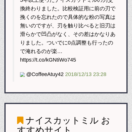
5年以上使ったナイスカットミルの刃交
換終わりました。比較検証用に前の刃で
挽くのを忘れたので具体的な粉の写真は
無いのですが、刃を触り比べると旧刃は
滑らかで凹凸がなく、その差はかなりあ
りました。ついでに0点調整も行ったの
で淹れるのが楽…
https://t.co/kGNtiWo745
@CoffeeAtuy42
2018/12/13 23:28
ナイスカットミル
お
すすめサイト